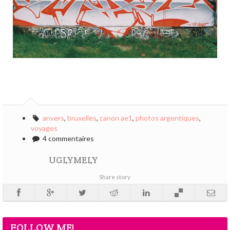
anvers
,
bruxelles
,
canon ae1
,
photos argentiques
,
voyages
4 commentaires
UGLYMELY
Share story
FOLLOW ME!