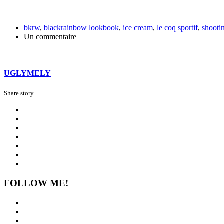
bkrw
,
blackrainbow lookbook
,
ice cream
,
le coq sportif
,
shooti
Un commentaire
UGLYMELY
Share story
FOLLOW ME!