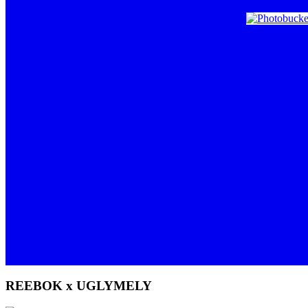
REEBOK x UGLYMELY