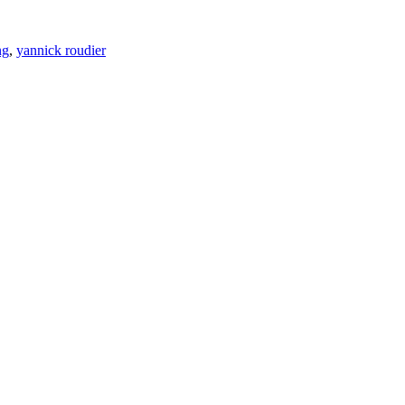
ng
,
yannick roudier