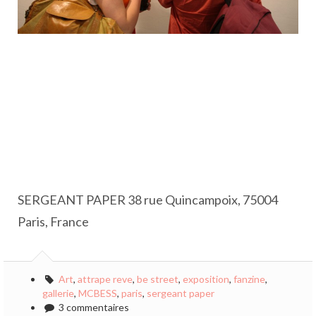
SERGEANT PAPER 38 rue Quincampoix, 75004
Paris, France
Art
,
attrape reve
,
be street
,
exposition
,
fanzine
,
gallerie
,
MCBESS
,
paris
,
sergeant paper
3 commentaires