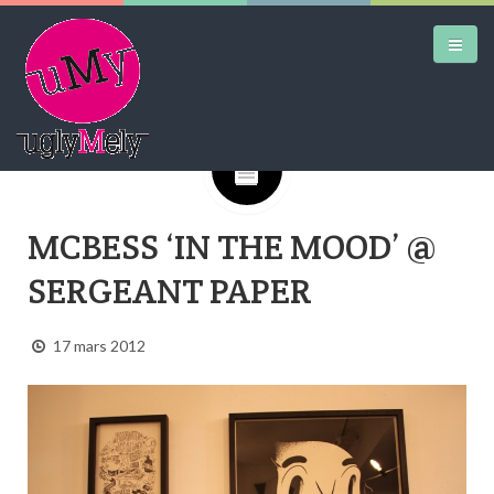
Google+
DAILY KICKS
MCBESS ‘IN THE MOOD’ @
AIRTRAINERPEDIA
SERGEANT PAPER
STREET ART
MW SHIFT
17 mars 2012
DAILY CITY
CONTACT