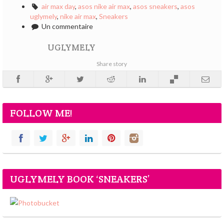
air max day
,
asos nike air max
,
asos sneakers
,
asos
uglymely
,
nike air max
,
Sneakers
Un commentaire
UGLYMELY
Share story
FOLLOW ME!
UGLYMELY BOOK ‘SNEAKERS’