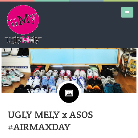
Google+
DAILY KICKS
AIRTRAINERPEDIA
STREET ART
MW SHIFT
DAILY CITY
UGLY MELY x ASOS
CONTACT
#AIRMAXDAY