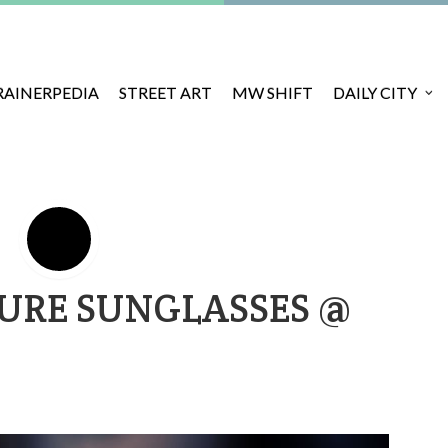
RAINERPEDIA
STREET ART
MW SHIFT
DAILY CITY
URE SUNGLASSES @