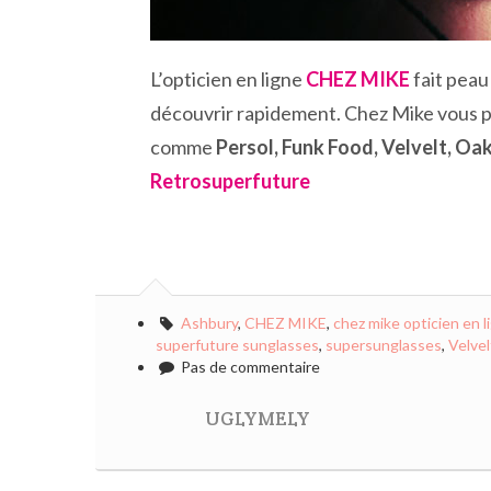
L’opticien en ligne
CHEZ MIKE
fait peau 
découvrir rapidement. Chez Mike vous pr
comme
Persol, Funk Food, Velvelt, Oa
Retrosuperfuture
Ashbury
,
CHEZ MIKE
,
chez mike opticien en l
superfuture sunglasses
,
supersunglasses
,
Velvel
Pas de commentaire
UGLYMELY