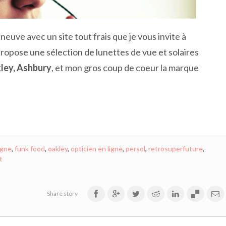
neuve avec un site tout frais que je vous invite à
opose une sélection de lunettes de vue et solaires
kley, Ashbury
, et mon gros coup de coeur la marque
igne
,
funk food
,
oakley
,
opticien en ligne
,
persol
,
retrosuperfuture
,
t
Share story