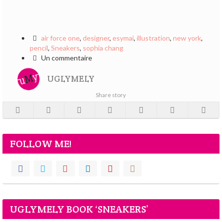
air force one
,
designer
,
esymai
,
illustration
,
new york
,
pencil
,
Sneakers
,
sophia chang
Un commentaire
UGLYMELY
Share story
FOLLOW ME!
UGLYMELY BOOK ‘SNEAKERS’