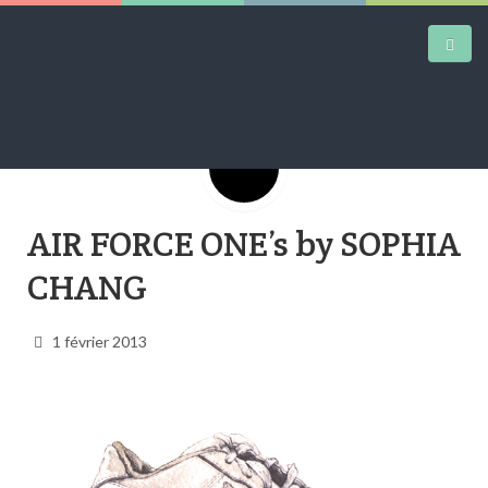
Google+
DAILY KICKS
AIR FORCE ONE’s by SOPHIA
AIRTRAINERPEDIA
CHANG
STREET ART
MW SHIFT
1 février 2013
DAILY CITY
CONTACT