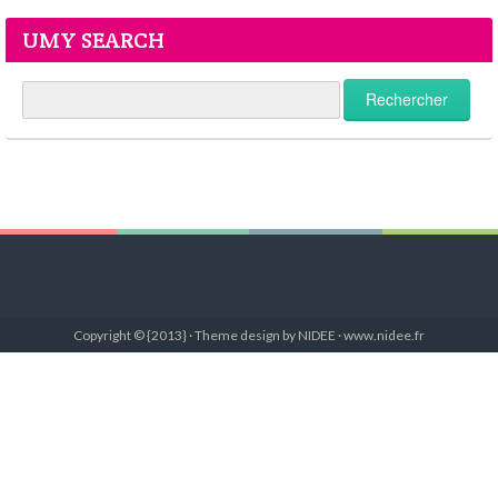
UMY SEARCH
Copyright © {2013} · Theme design by NIDEE · www.nidee.fr