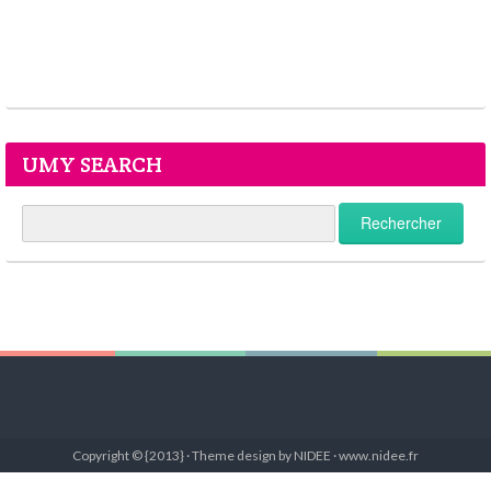
UMY SEARCH
Copyright © {2013} · Theme design by NIDEE · www.nidee.fr