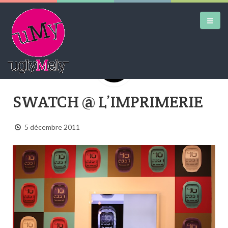
DAILY KICKS
SWATCH @ L’IMPRIMERIE
AIRTRAINERPEDIA
5 décembre 2011
STREET ART
MW SHIFT
DAILY CITY
CONTACT