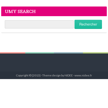
UMY SEARCH
Copyright © {2013} · Theme design by NIDEE · www.nidee.fr