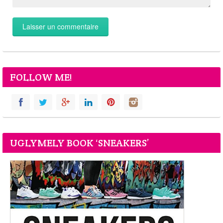
FOLLOW ME!
UGLYMELY BOOK ‘SNEAKERS’