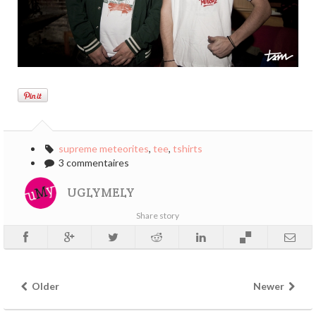
supreme meteorites
,
tee
,
tshirts
3 commentaires
UGLYMELY
Share story
Older
Newer