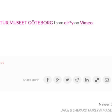
ULTUR MUSEET GÖTEBORG
from
elr°y
on
Vimeo
.
eet
Share story
Newer
JACE & SHEPARD FAIREY @ MAG