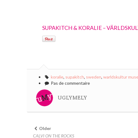
SUPAKITCH & KORALIE – VÄRLDSK
koralie
,
supakitch
,
sweden
,
warldskultur mus
Pas de commentaire
UGLYMELY
Older
CALVI ON THE ROCKS