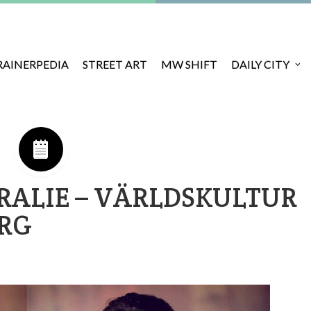
RAINERPEDIA
STREET ART
MW SHIFT
DAILY CITY
RALIE – VÄRLDSKULTUR
RG