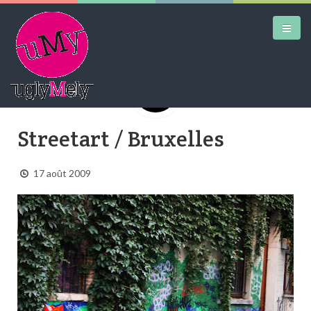
DAILY KICKS
Streetart / Bruxelles
AIRTRAINERPEDIA
17 août 2009
STREET ART
MW SHIFT
DAILY CITY
CONTACT