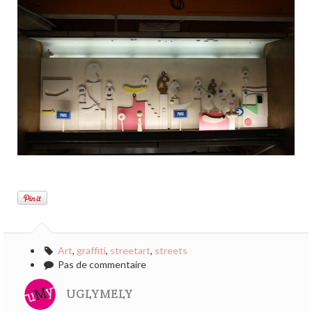
Art
,
graffiti
,
streetart
,
streets
Pas de commentaire
UGLYMELY