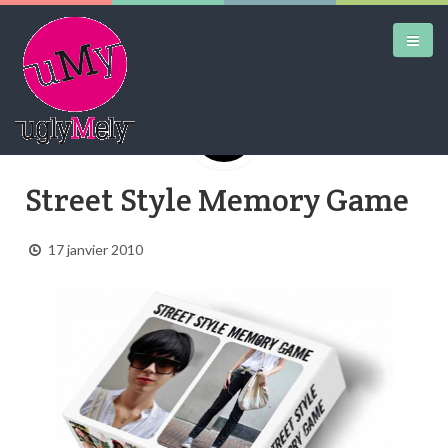
DAILY KICKS
Street Style Memory Game
AIRTRAINERPEDIA
17 janvier 2010
STREET ART
MW SHIFT
DAILY CITY
CONTACT