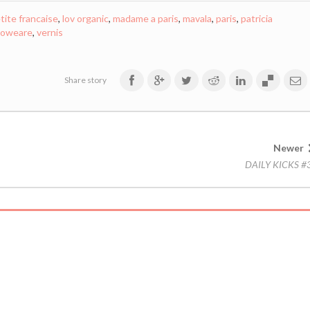
etite francaise
,
lov organic
,
madame a paris
,
mavala
,
paris
,
patricia
soweare
,
vernis
Share story
Newer
DAILY KICKS #