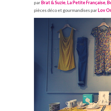
par
Brat & Suzie
,
La Petite Française
,
B
pièces déco et gourmandises par
Lov O