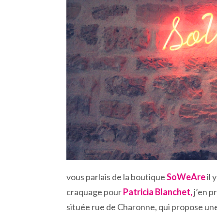
vous parlais de la boutique
SoWeAre
il 
craquage pour
Patricia Blanchet,
j’en p
située rue de Charonne, qui propose une