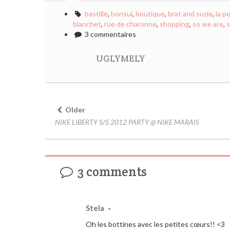
bastille
,
bonsui
,
boutique
,
brat and suzie
,
la p
blanchet
,
rue de charonne
,
shopping
,
so we are
,
3 commentaires
UGLYMELY
Older
NIKE LIBERTY S/S 2012 PARTY @ NIKE MARAIS
3 comments
Stela
•
Oh les bottines avec les petites cœurs!! <3