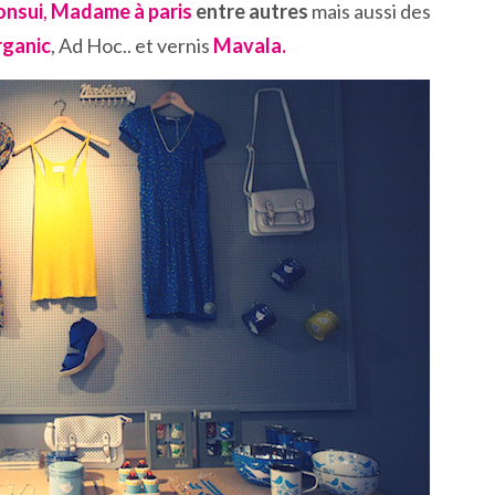
onsui
,
Madame à paris
entre autres
mais aussi des
rganic
, Ad Hoc.. et vernis
Mavala.