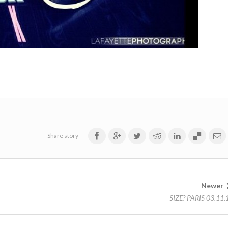
Share story
Newer
SIZE? PARIS 03.11.