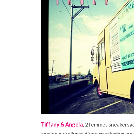
Tiffany & Angela
, 2 femmes sneakersad
camion aux allures d’une sneakerbox po