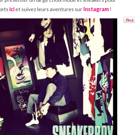
kets
ici
et suivez leurs aventures sur
Instagram
!