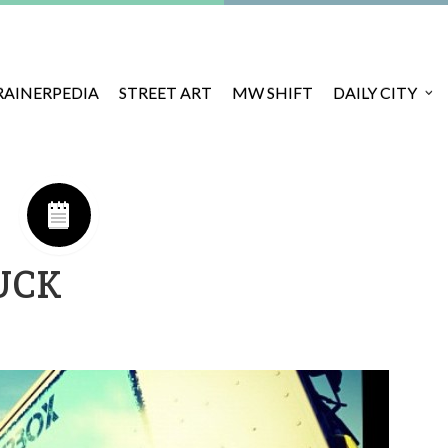
RAINERPEDIA
STREET ART
MW SHIFT
DAILY CITY
UCK