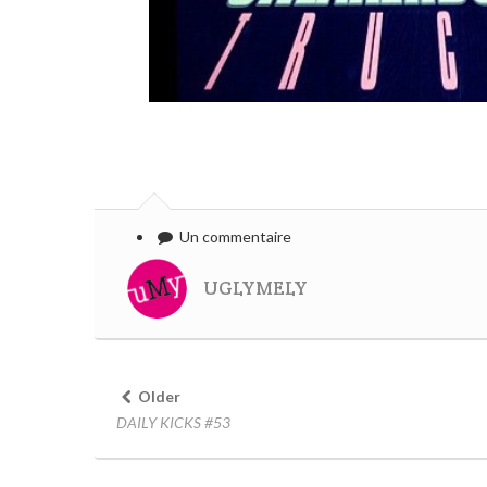
Un commentaire
UGLYMELY
Older
DAILY KICKS #53