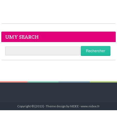
UMY SEARCH
Copyright © {2013} · Theme design by NIDEE · www.nidee.fr