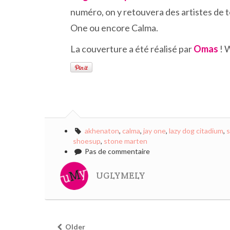
numéro, on y retouvera des artistes de
One ou encore Calma.
La couverture a été réalisé par
Omas
! 
akhenaton
,
calma
,
jay one
,
lazy dog citadium
,
s
shoesup
,
stone marten
Pas de commentaire
UGLYMELY
Older