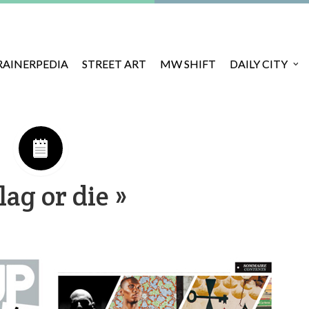
RAINERPEDIA
STREET ART
MW SHIFT
DAILY CITY
ag or die »