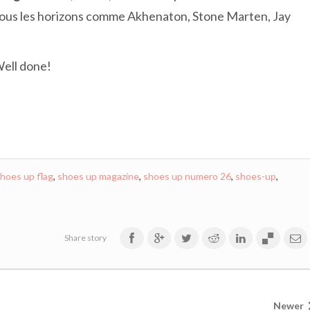
 tous les horizons comme Akhenaton, Stone Marten, Jay
Well done!
hoes up flag
,
shoes up magazine
,
shoes up numero 26
,
shoes-up
,
Share story
Newer