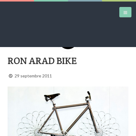
DAILY KICKS
RON ARAD BIKE
AIRTRAINERPEDIA
29 septembre 2011
STREET ART
MW SHIFT
DAILY CITY
CONTACT