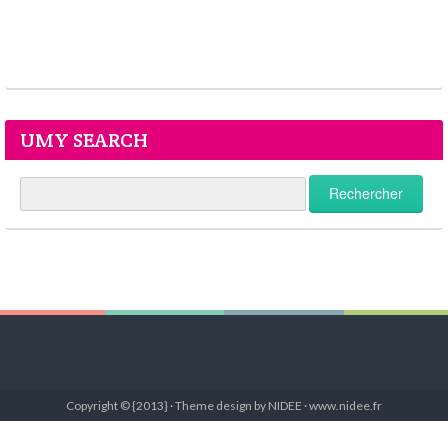
UMY SEARCH
Copyright © {2013} · Theme design by NIDEE · www.nidee.fr