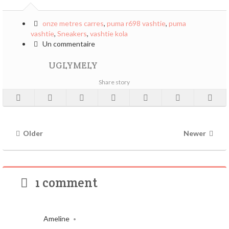
onze metres carres
,
puma r698 vashtie
,
puma
vashtie
,
Sneakers
,
vashtie kola
Un commentaire
UGLYMELY
Share story
Older
Newer
1 comment
Ameline
•