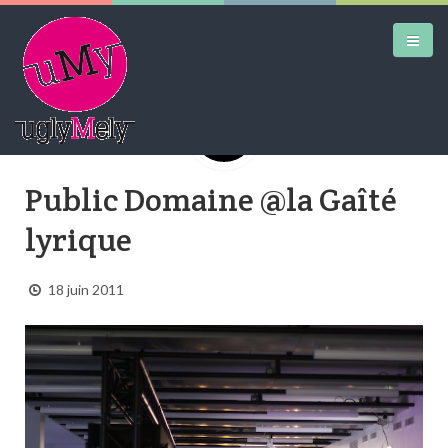
DAILY KICKS
Public Domaine @la Gaîté
AIRTRAINERPEDIA
lyrique
STREET ART
18 juin 2011
MW SHIFT
DAILY CITY
CONTACT