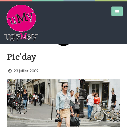
DAILY KICKS
Pic’day
AIRTRAINERPEDIA
23 juillet 2009
STREET ART
MW SHIFT
DAILY CITY
CONTACT