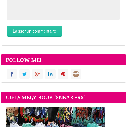
FOLLOW ME!
UGLYMELY BOOK ‘SNEAKERS’