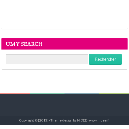
UMY SEARCH
Copyright © {2013} · Theme design by NIDEE · www.nidee.fr