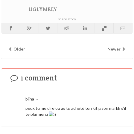
UGLYMELY
Share story
Older
Newer
1 comment
biina
•
peux tu me dire ou as tu acheté ton kit jason markk s’il
te plai merci