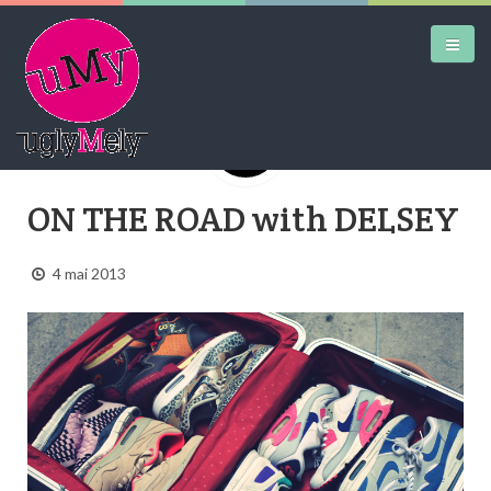
DAILY KICKS
ON THE ROAD with DELSEY
AIRTRAINERPEDIA
4 mai 2013
STREET ART
MW SHIFT
DAILY CITY
CONTACT