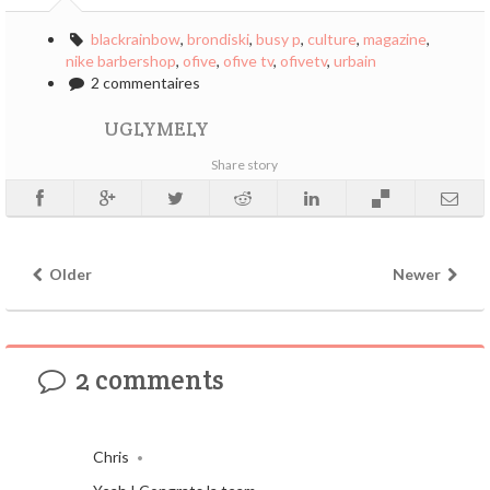
blackrainbow
,
brondiski
,
busy p
,
culture
,
magazine
,
nike barbershop
,
ofive
,
ofive tv
,
ofivetv
,
urbain
2 commentaires
UGLYMELY
Share story
Older
Newer
2 comments
Chris
•