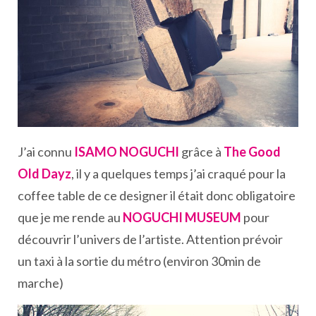
J’ai connu
ISAMO NOGUCHI
grâce à
The Good
Old Dayz
, il y a quelques temps j’ai craqué pour la
coffee table de ce designer il était donc obligatoire
que je me rende au
NOGUCHI MUSEUM
pour
découvrir l’univers de l’artiste. Attention prévoir
un taxi à la sortie du métro (environ 30min de
marche)