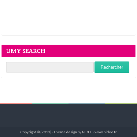
UMY SEARCH
Copyright © {2013} · Theme design by NIDEE · www.nidee.fr