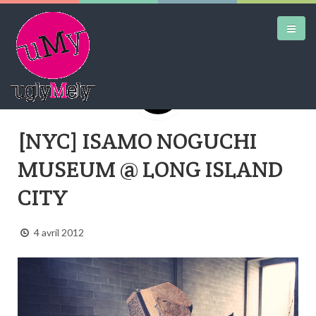
DAILY KICKS
[NYC] ISAMO NOGUCHI
AIRTRAINERPEDIA
MUSEUM @ LONG ISLAND
STREET ART
CITY
MW SHIFT
4 avril 2012
DAILY CITY
CONTACT