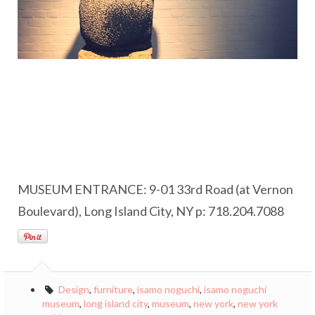
MUSEUM ENTRANCE: 9-01 33rd Road (at Vernon
Boulevard), Long Island City, NY p: 718.204.7088
Design
,
furniture
,
isamo noguchi
,
isamo noguchi
museum
,
long island city
,
museum
,
new york
,
new york