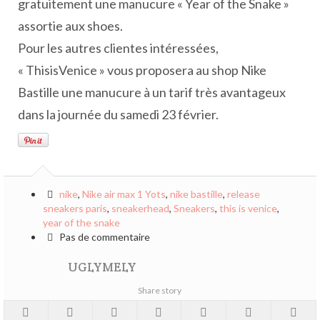
gratuitement une manucure « Year of the Snake »
assortie aux shoes.
Pour les autres clientes intéressées,
« ThisisVenice » vous proposera au shop Nike
Bastille une manucure à un tarif très avantageux
dans la journée du samedi 23 février.
nike
,
Nike air max 1 Yots
,
nike bastille
,
release
sneakers paris
,
sneakerhead
,
Sneakers
,
this is venice
,
year of the snake
Pas de commentaire
UGLYMELY
Share story