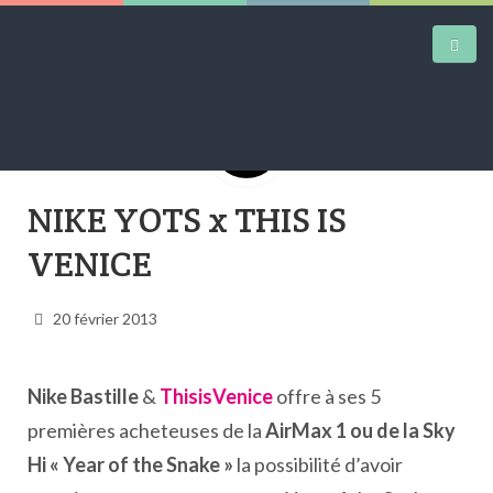
DAILY KICKS
NIKE YOTS x THIS IS
AIRTRAINERPEDIA
VENICE
STREET ART
20 février 2013
MW SHIFT
DAILY CITY
Nike Bastille
&
ThisisVenice
offre à ses 5
CONTACT
premières acheteuses de la
AirMax 1 ou de la Sky
Hi « Year of the Snake »
la possibilité d’avoir