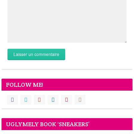
FOLLOW ME!
UGLYMELY BOOK ‘SNEAKERS’