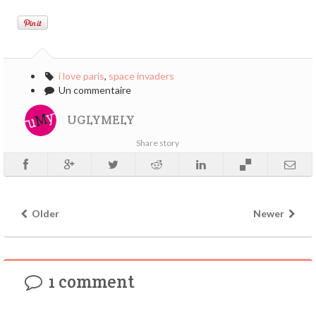
i love paris
,
space invaders
Un commentaire
UGLYMELY
Share story
Older
Newer
1 comment