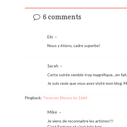
6 comments
Eliz
•
Nous y étions, cadre superbe!
Sarah
•
Cette soirée semble trop magnifique…en fait, 
Je suis ravie que vous avez visité mon blog. M
Pingback:
Terasses Bleues by 1664
Mike
•
Je viens de reconnaitre les artistes!!!
C’est Fortune et c’est très bon.