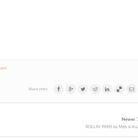
eues
Share story
Newer
ROLLIN’ PARIS by Mely & Ku