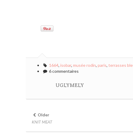
1664
,
isobar
,
musée rodin
,
paris
,
terrasses bl
6 commentaires
UGLYMELY
Older
KNIT MEAT