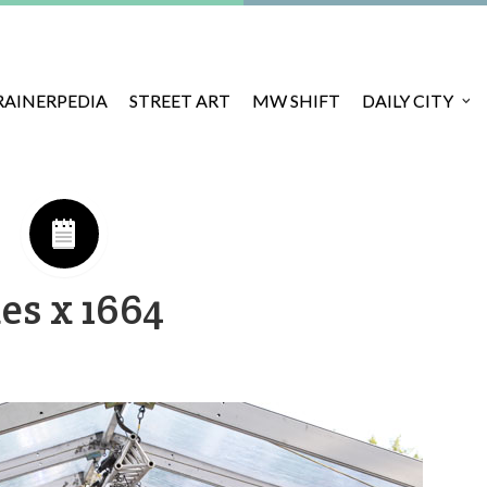
RAINERPEDIA
STREET ART
MW SHIFT
DAILY CITY
es x 1664