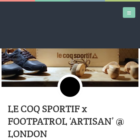
DAILY KICKS
AIRTRAINERPEDIA
STREET ART
MW SHIFT
DAILY CITY
LE COQ SPORTIF x
CONTACT
FOOTPATROL ‘ARTISAN’ @
LONDON