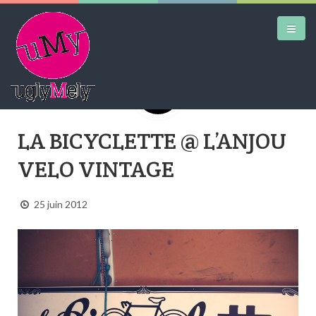
DAILY KICKS
LA BICYCLETTE @ L’ANJOU
AIRTRAINERPEDIA
VELO VINTAGE
STREET ART
25 juin 2012
MW SHIFT
DAILY CITY
CONTACT