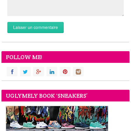
FOLLOW ME!
UGLYMELY BOOK ‘SNEAKERS’