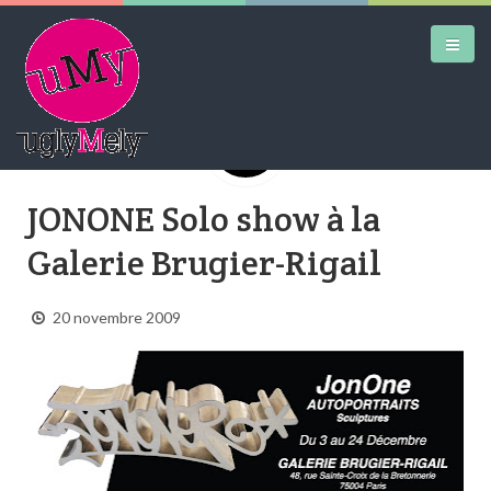
DAILY KICKS
JONONE Solo show à la
AIRTRAINERPEDIA
Galerie Brugier-Rigail
STREET ART
20 novembre 2009
MW SHIFT
DAILY CITY
CONTACT