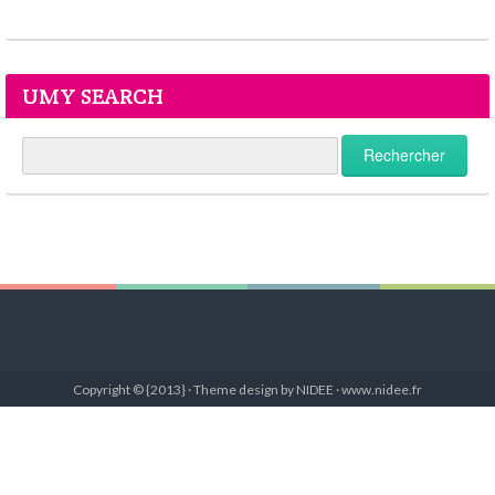
UMY SEARCH
Copyright © {2013} · Theme design by NIDEE · www.nidee.fr