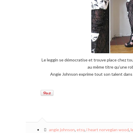
Le leggin se démocratise et trouve place chez to
au même titre qu’une rob
Angie Johnson exprime tout son talent dans
angie johnson
,
etsy
,
i heart norvegian wood
,
l