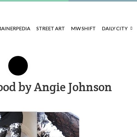
RAINERPEDIA
STREET ART
MW SHIFT
DAILY CITY
ood by Angie Johnson