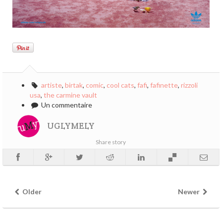
artiste
,
birtak
,
comic
,
cool cats
,
fafi
,
fafinette
,
rizzoli
usa
,
the carmine vault
Un commentaire
UGLYMELY
Share story
Older
Newer