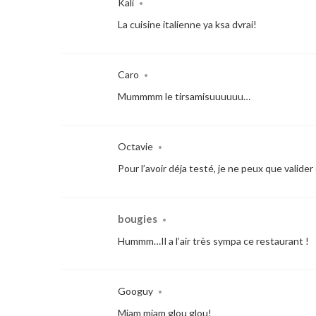
Kali
•
La cuisine italienne ya ksa dvrai!
Caro
•
Mummmm le tirsamisuuuuuu…
Octavie
•
Pour l’avoir déja testé, je ne peux que valide
bougies
•
Hummm…Il a l’air très sympa ce restaurant !
Googuy
•
Miam miam glou glou!