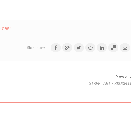
oyage
Share story
Newer
STREET ART – BRUXELL