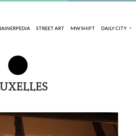
RAINERPEDIA
STREET ART
MW SHIFT
DAILY CITY
RUXELLES