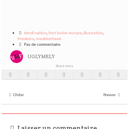
deryll naidoo
,
foot locker europe
,
illustration
,
Sneakers
,
sneakkerhead
Pas de commentaire
UGLYMELY
Share story
Older
Newer
Laisser un commentaire