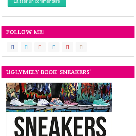
FOLLOW ME!
UGLYMELY BOOK ‘SNEAKERS’