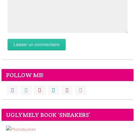
FOLLOW ME!
UGLYMELY BOOK ‘SNEAKERS’