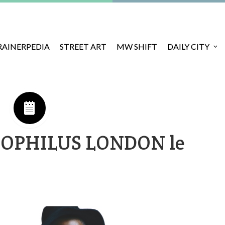
RAINERPEDIA
STREET ART
MW SHIFT
DAILY CITY
OPHILUS LONDON le