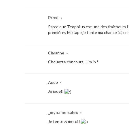
Proxi
•
Parce que Teophilus est une des fraîcheurs H
premières Mixtape je tente ma chance ici, c
Claranne
•
Chouette concours : I’m in !
Aude
•
Je joue!!
_mynameisalex
•
Je tente & merci !