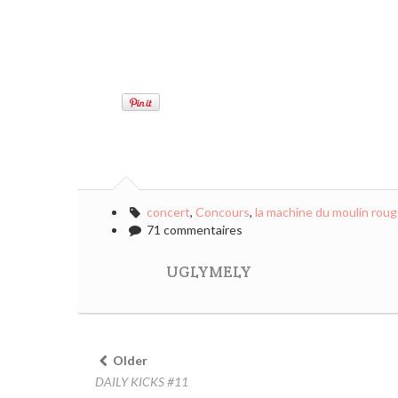
concert
,
Concours
,
la machine du moulin rou
71 commentaires
UGLYMELY
Older
DAILY KICKS #11