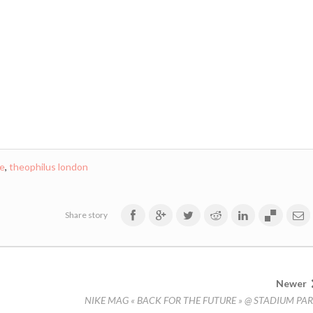
ge
,
theophilus london
Share story
Newer
NIKE MAG « BACK FOR THE FUTURE » @ STADIUM PAR