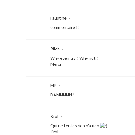
Faustine
•
commentaire !!
RiMa
•
Why even try ? Why not ?
Merci
MP
•
DAMNNNN !
Krol
•
Qui ne tentes rien n’a rien
Krol