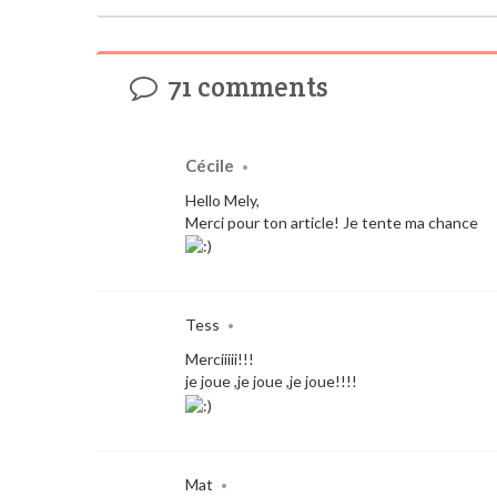
71 comments
Cécile
•
Hello Mely,
Merci pour ton article! Je tente ma chance
Tess
•
Merciiiii!!!
je joue ,je joue ,je joue!!!!
Mat
•