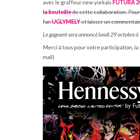
avec le graffeur new yorkais
FUTURA 2
la bouteille
de cette collaboration. Pour
fan
UGLYMELY
et laisser un commentaire
Le gagnant sera annoncé lundi 29 octobre à
Merci à tous pour votre participation, l
mail)