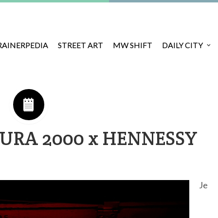
RAINERPEDIA
STREET ART
MW SHIFT
DAILY CITY
URA 2000 x HENNESSY
Je