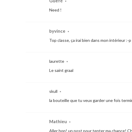
Guefé
•
Need !
byvince
•
Top classe, ça irai bien dans mon intérieur :-p
laurette
•
Le saint graal
skull
•
la bouteille que tu veux garder une fois term
Mathieu
•
Aller hop! un post pour tenter ma chance! C