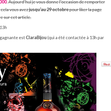
000
.
Aujourd’hui je vous donne l’occasion de remporter
 cela vous avez
jusqu’au 29 octobre
pour liker la page
 sur cet article.
 13h
a gagnante est
ClaraBijou
(qui a été contactée à 13h par