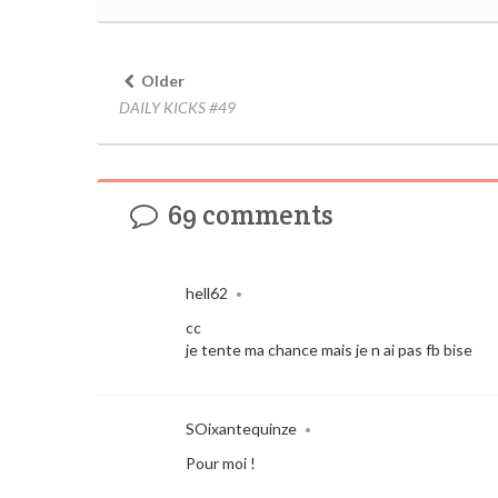
Older
DAILY KICKS #49
69 comments
hell62
•
cc
je tente ma chance mais je n ai pas fb bise
SOixantequinze
•
Pour moi !