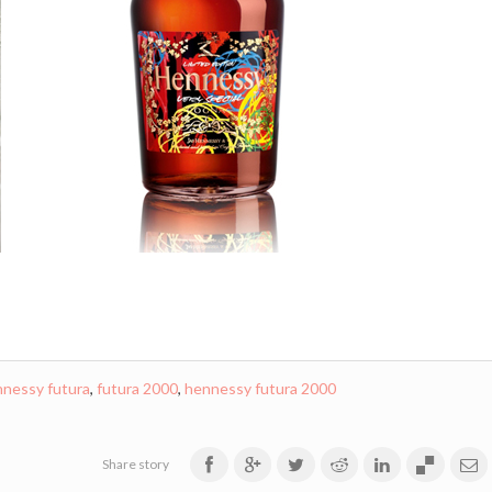
nessy futura
,
futura 2000
,
hennessy futura 2000
Share story