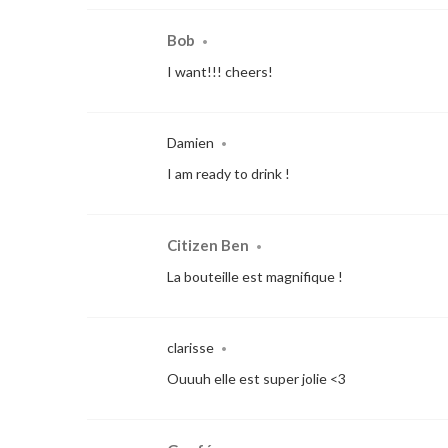
Bob
•
I want!!! cheers!
Damien
•
I am ready to drink !
Citizen Ben
•
La bouteille est magnifique !
clarisse
•
Ouuuh elle est super jolie <3