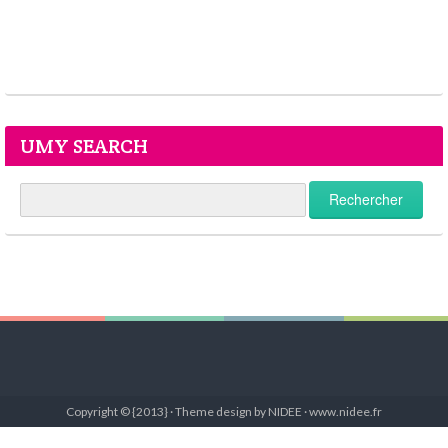
UMY SEARCH
Copyright © {2013} · Theme design by NIDEE · www.nidee.fr