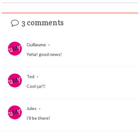
3 comments
Guillaume
•
Yeha! good news!
Ted
•
Cool ça!!!
Jules
•
I’ll be there!