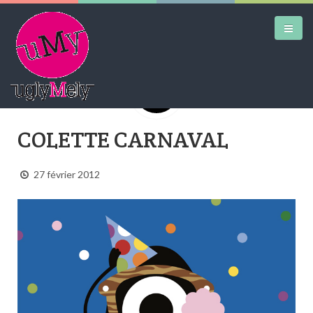
DAILY KICKS
COLETTE CARNAVAL
AIRTRAINERPEDIA
27 février 2012
STREET ART
MW SHIFT
DAILY CITY
CONTACT