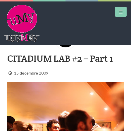
DAILY KICKS
CITADIUM LAB #2 – Part 1
AIRTRAINERPEDIA
15 décembre 2009
STREET ART
MW SHIFT
DAILY CITY
CONTACT