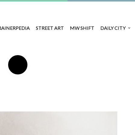
RAINERPEDIA
STREET ART
MW SHIFT
DAILY CITY