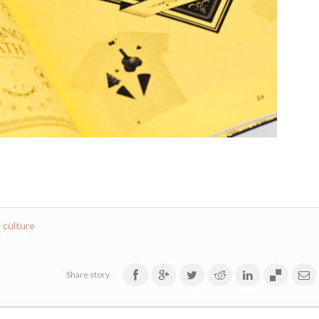
 culture
Share story