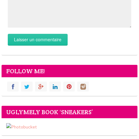
FOLLOW ME!
UGLYMELY BOOK ‘SNEAKERS’