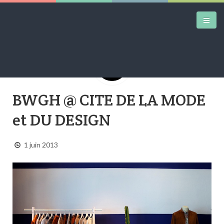
DAILY KICKS
BWGH @ CITE DE LA MODE
AIRTRAINERPEDIA
et DU DESIGN
STREET ART
1 juin 2013
MW SHIFT
DAILY CITY
CONTACT