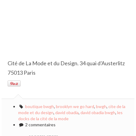
Cité de La Mode et du Design. 34 quai d’Austerlitz
75013 Paris
boutique bwgh
,
brooklyn we go hard
,
bwgh
,
cite de la
mode et du design
,
david obadia
,
david obadia bwgh
,
les
docks de la cité de la mode
2 commentaires