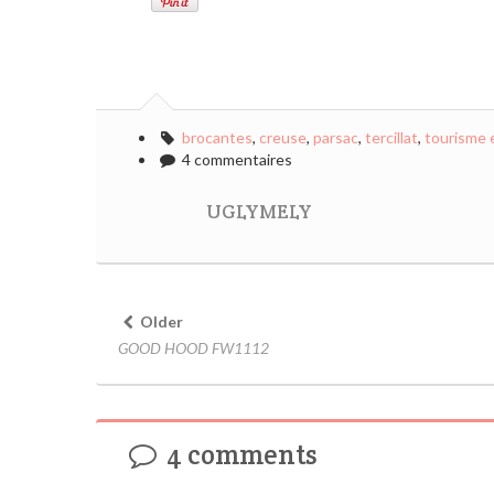
brocantes
,
creuse
,
parsac
,
tercillat
,
tourisme 
4 commentaires
UGLYMELY
Older
GOOD HOOD FW1112
4 comments