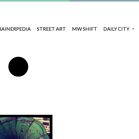
RAINERPEDIA
STREET ART
MW SHIFT
DAILY CITY