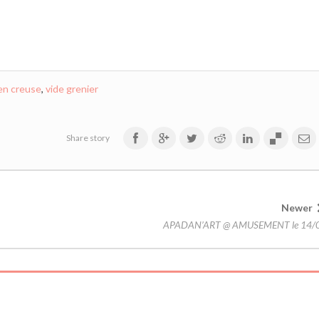
en creuse
,
vide grenier
Share story
Newer
APADAN’ART @ AMUSEMENT le 14/