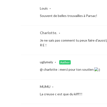
Louis
•
Souvent de belles trouvailles à Parsac!
Charlotte.
•
Je ne sais pas comment tu peux faire d’aussi j
R E !
uglymely
•
Author
@ charlotte : merci pour ton soutien
MUMU
•
La creuse c est que du kiff!!!