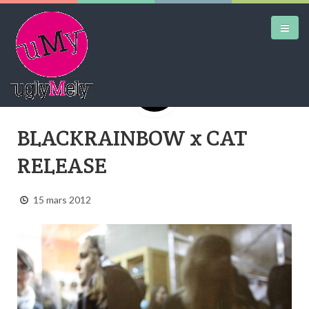
DAILY KICKS
BLACKRAINBOW x CAT
AIRTRAINERPEDIA
RELEASE
STREET ART
15 mars 2012
MW SHIFT
DAILY CITY
CONTACT