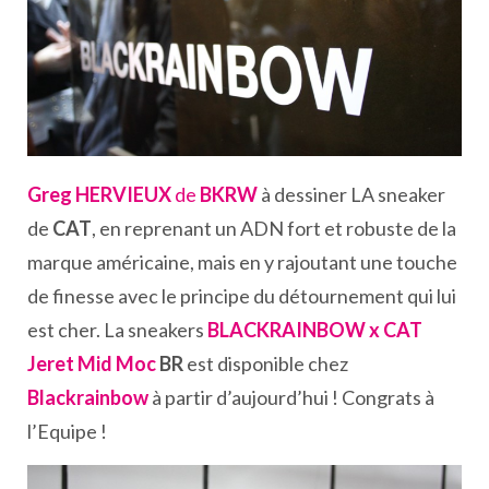
Greg HERVIEUX
de
BKRW
à dessiner LA sneaker
de
CAT
, en reprenant un ADN fort et robuste de la
marque américaine, mais en y rajoutant une touche
de finesse avec le principe du détournement qui lui
est cher. La sneakers
BLACKRAINBOW x CAT
Jeret Mid Moc
BR
est disponible chez
Blackrainbow
à partir d’aujourd’hui ! Congrats à
l’Equipe !