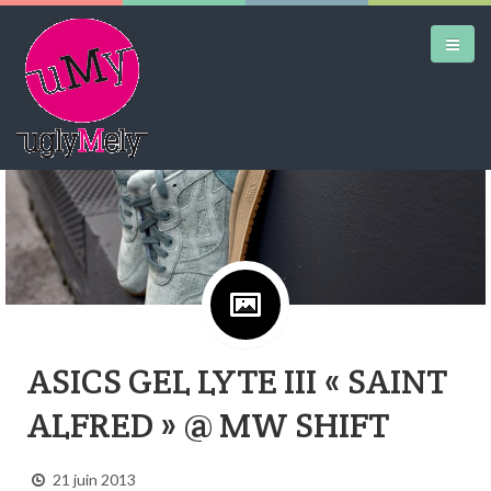
DAILY KICKS
AIRTRAINERPEDIA
STREET ART
MW SHIFT
DAILY CITY
ASICS GEL LYTE III « SAINT
CONTACT
ALFRED » @ MW SHIFT
21 juin 2013