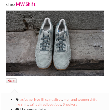
chez
MW Shift.
asics gel lyte III saint alfred
,
men and women shift
,
mw shift
,
saint alfred boutique
,
Sneakers
Un commentaire