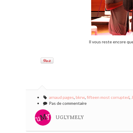
Il vous reste encore que
arnaud pages
,
bkrw
,
fifteen most corrupted
,
Pas de commentaire
UGLYMELY