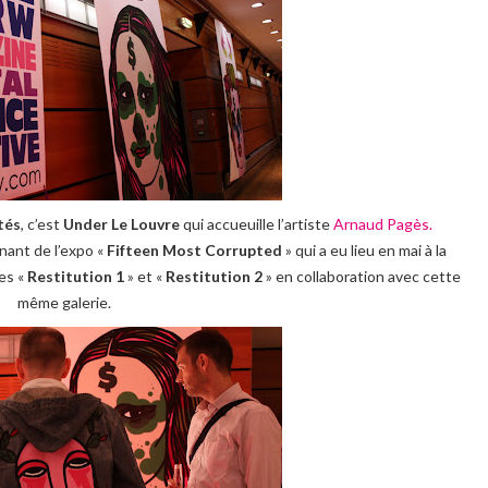
tés
, c’est
Under Le Louvre
qui accueuille l’artiste
Arnaud Pagès.
nant de l’expo «
Fifteen Most Corrupted
» qui a eu lieu en mai à la
es «
Restitution 1
» et «
Restitution 2
» en collaboration avec cette
même galerie.