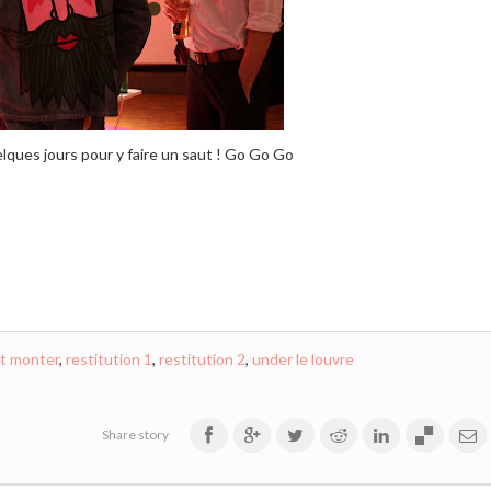
lques jours pour y faire un saut ! Go Go Go
Jt monter
,
restitution 1
,
restitution 2
,
under le louvre
Share story