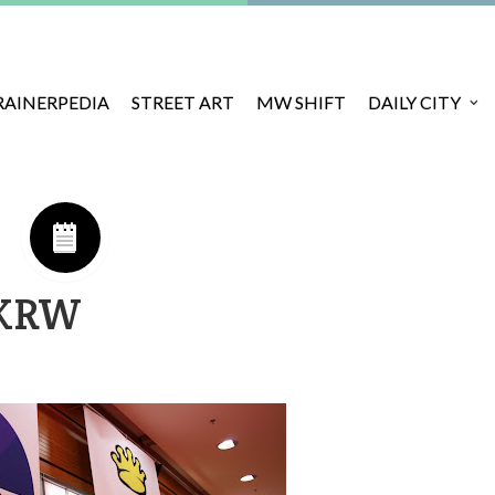
RAINERPEDIA
STREET ART
MW SHIFT
DAILY CITY
BKRW