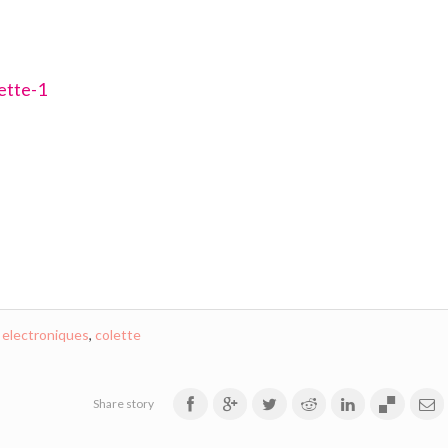
 electroniques
,
colette
Share story