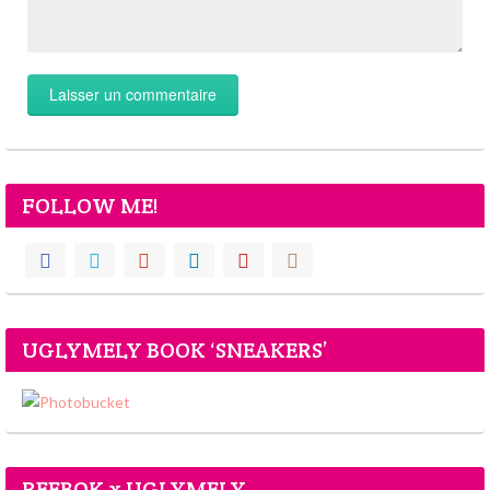
FOLLOW ME!
UGLYMELY BOOK ‘SNEAKERS’
REEBOK x UGLYMELY