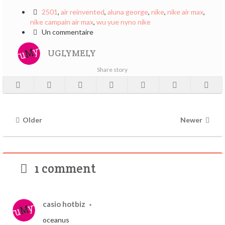
2501
,
air reinvented
,
aluna george
,
nike
,
nike air max
,
nike campain air max
,
wu yue nyno nike
Un commentaire
UGLYMELY
Share story
Older
Newer
1 comment
casio hotbiz
•
oceanus