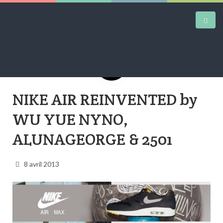
DAILY KICKS
NIKE AIR REINVENTED by
AIRTRAINERPEDIA
WU YUE NYNO,
STREET ART
ALUNAGEORGE & 2501
MW SHIFT
8 avril 2013
DAILY CITY
CONTACT