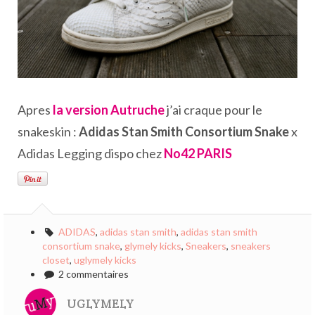
Apres
la version Autruche
j’ai craque pour le
snakeskin :
Adidas Stan Smith Consortium Snake
x
Adidas Legging dispo chez
No42 PARIS
ADIDAS
,
adidas stan smith
,
adidas stan smith
consortium snake
,
glymely kicks
,
Sneakers
,
sneakers
closet
,
uglymely kicks
2 commentaires
UGLYMELY