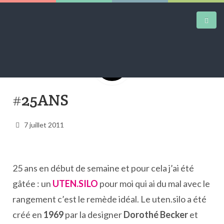
DAILY KICKS
#25ANS
AIRTRAINERPEDIA
7 juillet 2011
STREET ART
MW SHIFT
DAILY CITY
25 ans en début de semaine et pour cela j’ai été
gâtée : un
U
TEN.SILO
pour moi qui ai du mal avec le
CONTACT
rangement c’est le remède idéal. Le uten.silo a été
créé en
1969
par la designer
Dorothé Becker
et