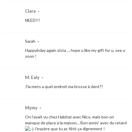
Clara
•
NEED!!!
Sarah
•
Happybday again sista … hope u like my gift for u, see u
soon !
M. Ealy
•
J’la mets a quel endroit ma brosse à dent??
Mymy
•
On l’avait vu chez Habitat avec Nico, mais bon on
manque de place à la maison… Bon anniv’ avec du retard
J’espère que tu as fêté ça dignement !