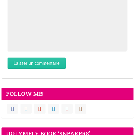
FOLLOW ME!
UGLYMELY BOOK ‘SNEAKERS’