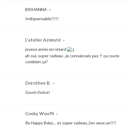
BRIHANNA
•
Indispensable!!!!!
L'atelier Azimuté
•
joyeux anniv en retard
ah oui, super cadeau , je connaissais pas !! ça coute
combien ça?
Dorothee B.
•
Good choice!
Cooky Wouffi
•
Re Happy Bday… et super cadeau, j’en veux un!!!!