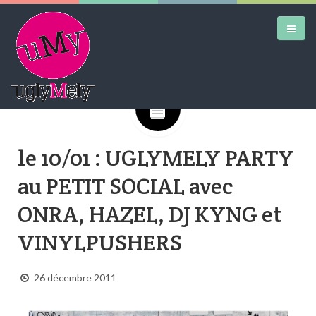
Google+
DAILY KICKS
le 10/01 : UGLYMELY PARTY
AIRTRAINERPEDIA
au PETIT SOCIAL avec
STREET ART
ONRA, HAZEL, DJ KYNG et
MW SHIFT
VINYLPUSHERS
DAILY CITY
CONTACT
26 décembre 2011