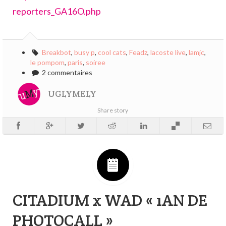
reporters_GA16O.php
Breakbot
,
busy p
,
cool cats
,
Feadz
,
lacoste live
,
lamjc
,
le pompom
,
paris
,
soiree
2 commentaires
UGLYMELY
Share story
CITADIUM x WAD « 1AN DE
PHOTOCALL »