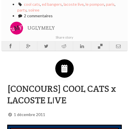
cool cats
,
ed bangers
,
lacoste live
,
le pompon
,
paris
,
party
,
soiree
2 commentaires
UGLYMELY
Share story
[CONCOURS] COOL CATS x
LACOSTE L!VE
1 décembre 2011