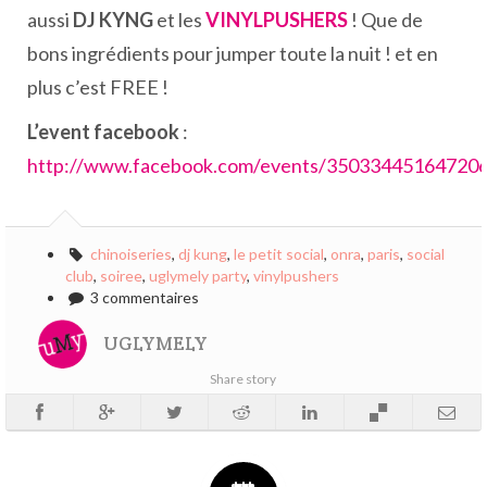
aussi
DJ KYNG
et les
VINYLPUSHERS
! Que de
bons ingrédients pour jumper toute la nuit ! et en
plus c’est FREE !
L’event facebook
:
http://www.facebook.com/events/350334451647206
chinoiseries
,
dj kung
,
le petit social
,
onra
,
paris
,
social
club
,
soiree
,
uglymely party
,
vinylpushers
3 commentaires
UGLYMELY
Share story