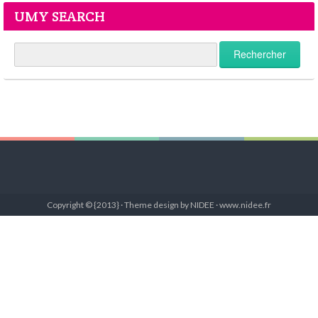
UMY SEARCH
Copyright © {2013} · Theme design by NIDEE · www.nidee.fr