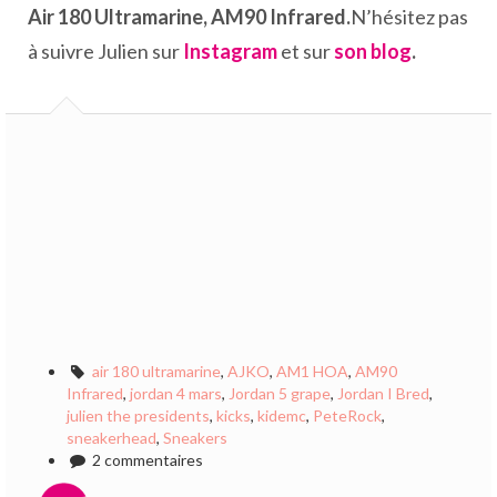
Air 180 Ultramarine, AM90 Infrared.
N’hésitez pas
à suivre Julien sur
Instagram
et sur
son blog
.
air 180 ultramarine
,
AJKO
,
AM1 HOA
,
AM90
Infrared
,
jordan 4 mars
,
Jordan 5 grape
,
Jordan I Bred
,
julien the presidents
,
kicks
,
kidemc
,
PeteRock
,
sneakerhead
,
Sneakers
2 commentaires