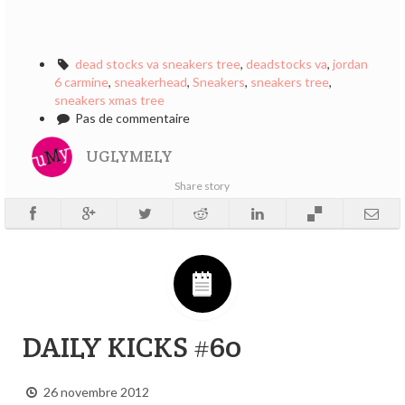
dead stocks va sneakers tree
,
deadstocks va
,
jordan
6 carmine
,
sneakerhead
,
Sneakers
,
sneakers tree
,
sneakers xmas tree
Pas de commentaire
UGLYMELY
Share story
DAILY KICKS #60
26 novembre 2012