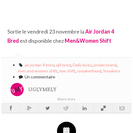
Sortie le vendredi 23 novembre la
Air Jordan 4
Bred
est disponible chez
Men&Women Shift
air jordan 4 bred
,
aj4 bred
,
Daily kicks
,
jordan brand
,
men and women shift
,
mw shift
,
sneakerhead
,
Sneakers
Un commentaire
UGLYMELY
Share story