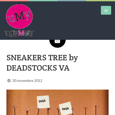
Google+
DAILY KICKS
SNEAKERS TREE by
AIRTRAINERPEDIA
DEADSTOCKS VA
STREET ART
MW SHIFT
30 novembre 2012
DAILY CITY
CONTACT