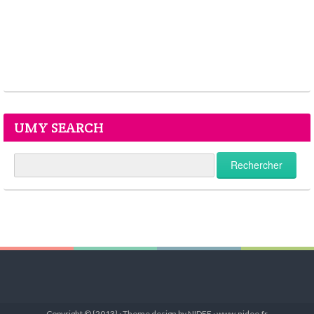
UMY SEARCH
Copyright © {2013} · Theme design by NIDEE · www.nidee.fr