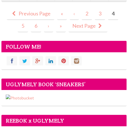
Previous Page
«
‹
2
3
4
5
6
›
»
Next Page
FOLLOW ME!
UGLYMELY BOOK ‘SNEAKERS’
REEBOK x UGLYMELY